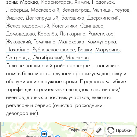
зоны: Москва,
Красногорск
,
Химки
,
Подольск
,
Люберцы
,
Московский
,
Зеленоград
,
Мытищи
,
Реутов
,
Видное
,
Долгопрудный
,
Балашиха
,
Дзержинский
,
Железнодорожный
,
Котельники
,
Одинцово
,
Домодедово
,
Королёв
,
Лыткарино
,
Раменское
,
Жуковский
,
Томилино
,
Малаховка
,
Коммунарка
,
Нахабино
,
Рублевское шоссе
,
Вешки
,
Марусино
,
Островцы
,
Октябрьский
,
Молоково
.
Если не нашли свой район на карте — напишите
нам: в большинстве случаев организуем доставку и
обслуживание в нужные сроки. Предлагаем гибкие
тарифы для строительных площадок, фестивалей/
ивентов, дачных и частных участков, включая
регулярный сервис (очистка, расходники,
дезодорация).
Москва
Яндекс Карты — транспорт, навигация, поиск мест