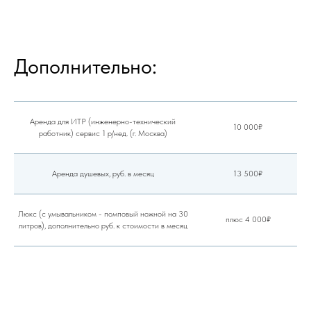
Дополнительно:
Аренда для ИТР (инженерно-технический
10 000₽
работник) сервис 1 р/нед. (г. Москва)
Аренда душевых, руб. в месяц
13 500₽
Люкс (с умывальником - помповый ножной на 30
плюс 4 000₽
литров), дополнительно руб. к стоимости в месяц
✓
Гарантийный ремонт