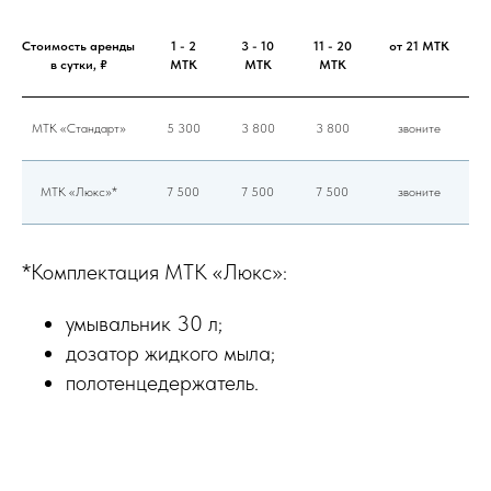
Стоимость аренды
1 - 2
3 - 10
11 - 20
от 21 МТК
в сутки, ₽
МТК
МТК
МТК
МТК «Стандарт»
5 300
3 800
3 800
звоните
МТК «Люкс»*
7 500
7 500
7 500
звоните
*Комплектация МТК «Люкс»:
умывальник 30 л;
дозатор жидкого мыла;
полотенцедержатель.