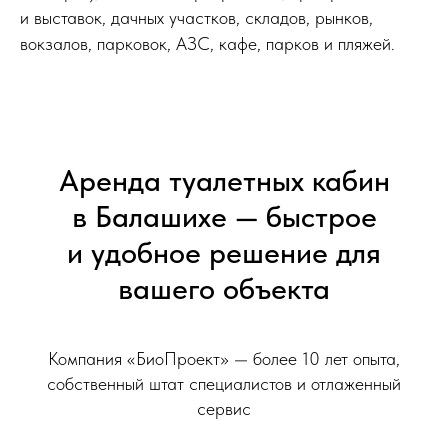
и выставок, дачных участков, складов, рынков,
вокзалов, парковок, АЗС, кафе, парков и пляжей.
Массовые мероприятия —
праздники, фестивали,
ярмарки,выставки и съемки
Аренда туалетных кабин
в Балашихе — быстрое
Дачи и загородные участки
и удобное решение для
вашего объекта
Склады, рынки, вокзалы,
автостоянки и АЗС
Компания «БиоПроект» — более 10 лет опыта,
собственный штат специалистов и отлаженный
сервис