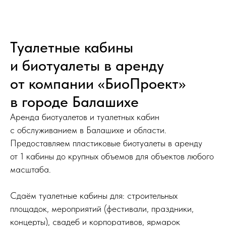
Туалетные кабины
и биотуалеты в аренду
от компании «БиоПроект»
в городе Балашихе
650
Строительные площадки
и краткосрочные стройки
Аренда биотуалетов и туалетных кабин
с обслуживанием в Балашихе и области.
Предоставляем пластиковые биотуалеты в аренду
от 1 кабины до крупных объемов для объектов любого
Свадьбы и корпоративы
масштаба.
Сдаём туалетные кабины для: строительных
площадок, мероприятий (фестивали, праздники,
концерты), свадеб и корпоративов, ярмарок
Кафе, парки и пляжи