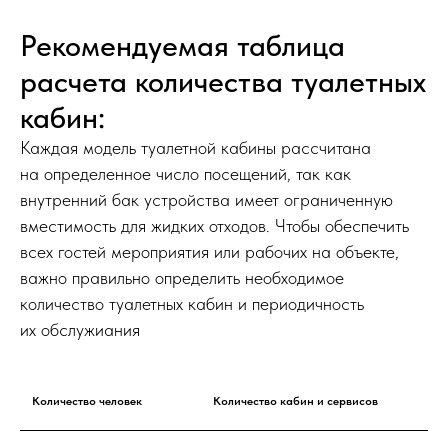
В случае поломки мы сами устраняем
неисправности — без дополнительных
Рекомендуемая таблица
расходов с вашей стороны.
расчета количества туалетных
✓
Обслуживание включено
кабин:
Сервис входит в стоимость аренды —
регулярная чистка, дезинфекция
Каждая модель туалетной кабины рассчитана
и утилизация за наш счёт.
на определенное число посещений, так как
✓
Удобный возврат
внутренний бак устройства имеет ограниченную
По окончании аренды просто сдаёте
вместимость для жидких отходов. Чтобы обеспечить
кабину обратно — хранить
всех гостей мероприятия или рабочих на объекте,
и обслуживать ничего не нужно.
важно правильно определить необходимое
✓
Лёгкий монтаж и демонтаж
количество туалетных кабин и периодичность
Устанавливаем и убираем кабину
их обслужиания
за считанные минуты. Никакой
спецтехники не требуется.
✓
Быстрая установка
Количество человек
Количество кабин и сервисов
Кабина полностью готова
к использованию сразу после