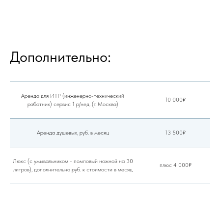
Дополнительно:
Аренда для ИТР (инженерно-технический
10 000₽
работник) сервис 1 р/нед. (г. Москва)
Аренда душевых, руб. в месяц
13 500₽
Люкс (с умывальником - помповый ножной на 30
плюс 4 000₽
литров), дополнительно руб. к стоимости в месяц