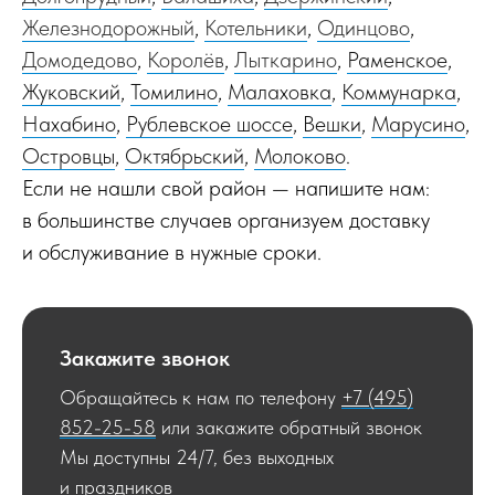
Железнодорожный
,
Котельники
,
Одинцово
,
Домодедово
,
Королёв
,
Лыткарино
,
Раменское
,
Жуковский
,
Томилино
,
Малаховка
,
Коммунарка
,
Нахабино
,
Рублевское шоссе
,
Вешки
,
Марусино
,
Островцы
,
Октябрьский
,
Молоково
.
Если не нашли свой район — напишите нам:
в большинстве случаев организуем доставку
и обслуживание в нужные сроки.
Закажите звонок
Обращайтесь к нам по телефону
+7 (495)
852-25-58
или закажите обратный звонок
Мы доступны 24/7, без выходных
и праздников