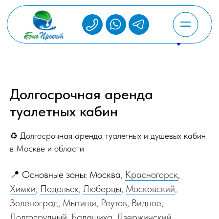
Долгосрочная аренда
туалетных кабин
♻️ Долгосрочная аренда туалетных и душевых кабин
в Москве и области
📍 Основные зоны: Москва,
Красногорск
,
Химки
,
Подольск
,
Люберцы
,
Московский
,
Зеленоград
,
Мытищи
,
Реутов
,
Видное
,
Долгопрудный
,
Балашиха
,
Дзержинский
,