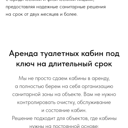
предоставляя надежные санитарные решения
на срок от двух месяцев и более.
Объекты без канализации
Загородные участки, базы отдыха
и удаленные территории
Аренда туалетных кабин под
Коммерческие объекты
АЗС, автостоянки, торговые
ключ на длительный срок
площадки
Мы не просто сдаем кабины в аренду,
а полностью берем на себя организацию
санитарной зоны на объекте. Вам не нужно
контролировать очистку, обслуживание
и состояние кабин.
Решение подходит для объектов, где кабины
нужны на постоянной основе: