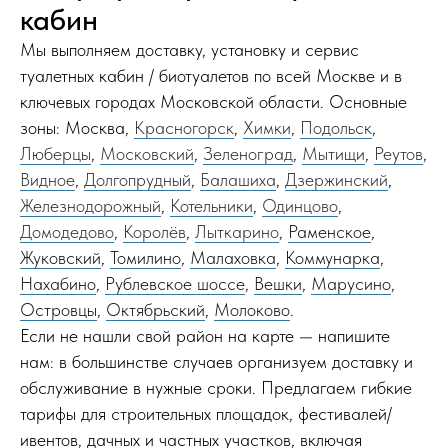
кабин
Мы выполняем доставку, установку и сервис
туалетных кабин / биотуалетов по всей Москве и в
ключевых городах Московской области. Основные
зоны: Москва,
Красногорск
,
Химки
,
Подольск
,
Люберцы
,
Московский
,
Зеленоград
,
Мытищи
,
Реутов
,
Видное
,
Долгопрудный
,
Балашиха
,
Дзержинский
,
Железнодорожный
,
Котельники
,
Одинцово
,
Домодедово
,
Королёв
,
Лыткарино
,
Раменское
,
Жуковский
,
Томилино
,
Малаховка
,
Коммунарка
,
Нахабино
,
Рублевское шоссе
,
Вешки
,
Марусино
,
Островцы
,
Октябрьский
,
Молоково
.
Если не нашли свой район на карте — напишите
нам: в большинстве случаев организуем доставку и
обслуживание в нужные сроки. Предлагаем гибкие
тарифы для строительных площадок, фестивалей/
ивентов, дачных и частных участков, включая