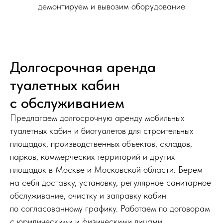
демонтируем и вывозим оборудование
650
Строительные площадки
Жилое, коммерческое
и промышленное строительство
Долгосрочная аренда
туалетных кабин
Подрядные и монтажные
с обслуживанием
работы
Дорожные, инженерные,
и ремонтные объекты
Предлагаем долгосрочную аренду мобильных
туалетных кабин и биотуалетов для строительных
площадок, производственных объектов, складов,
Производства и склады
парков, коммерческих территорий и других
Предприятия, логистические
и промышленные площадки
площадок в Москве и Московской области. Берем
на себя доставку, установку, регулярное санитарное
обслуживание, очистку и заправку кабин
Временные рабочие объекты
по согласованному графику. Работаем по договорам
Благоустройство, прокладка
коммуникаций и дорожные работы
с юридическими и физическими лицами,